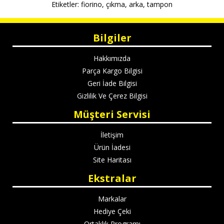
Etiketler:
fiorino
,
çıkma
,
arka
,
tampon
Bilgiler
Hakkımızda
Parça Kargo Bilgisi
Geri İade Bilgisi
Gizlilik Ve Çerez Bilgisi
Müşteri Servisi
İletişim
Ürün İadesi
Site Haritası
Ekstralar
Markalar
Hediye Çeki
Ortaklık Programı