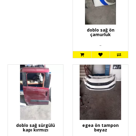
doblo sağ ön
çamurluk
..
doblo sağ sürgülü
egea ön tampon
kapı kırmızı
beyaz