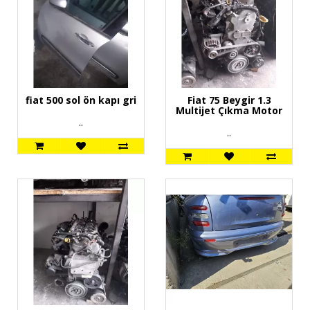
fiat 500 sol ön kapı gri
Fiat 75 Beygir 1.3
Multijet Çıkma Motor
..
..