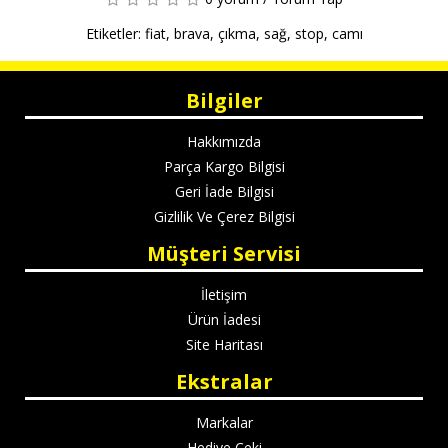
Etiketler:
fiat
,
brava
,
çıkma
,
sağ
,
stop
,
camı
Bilgiler
Hakkımızda
Parça Kargo Bilgisi
Geri İade Bilgisi
Gizlilik Ve Çerez Bilgisi
Müşteri Servisi
İletişim
Ürün İadesi
Site Haritası
Ekstralar
Markalar
Hediye Çeki