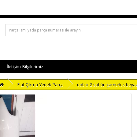
İletişim Bilgilerimiz
Fiat Çıkma Yedek Parça
doblo 2 sol ön çamurluk beya