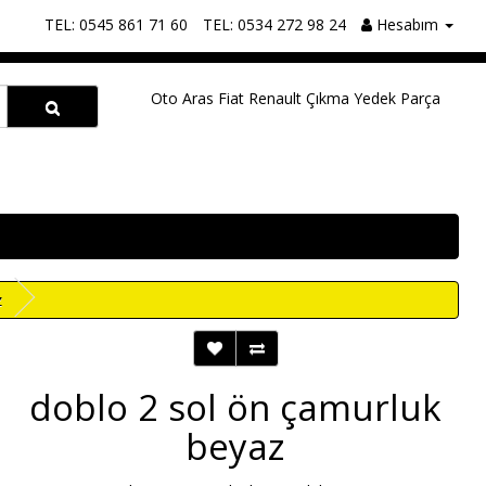
TEL: 0545 861 71 60
TEL: 0534 272 98 24
Hesabım
Oto Aras Fiat Renault Çıkma Yedek Parça
z
doblo 2 sol ön çamurluk
beyaz